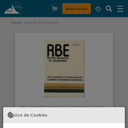
☰
×
Associados
Home
/ Lista de Publicações
RBE - REVISTA BRASILEIRA DE ENGENHARIA -
V1 Nº 1
Uso de Cookies
Caderno de Grandes Barragens