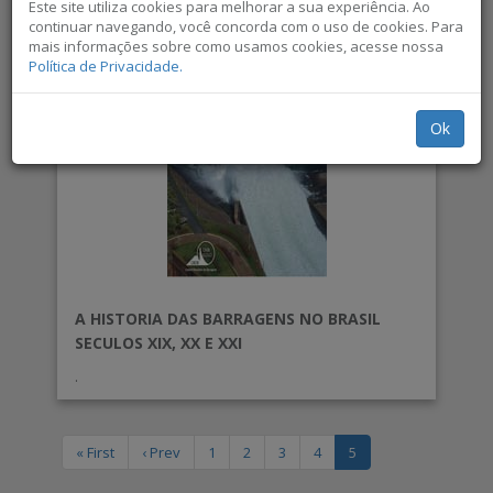
Este site utiliza cookies para melhorar a sua experiência. Ao
continuar navegando, você concorda com o uso de cookies. Para
mais informações sobre como usamos cookies, acesse nossa
Política de Privacidade.
Ok
A HISTORIA DAS BARRAGENS NO BRASIL
SECULOS XIX, XX E XXI
.
Não exibir novamente
« First
‹ Prev
1
2
3
4
5