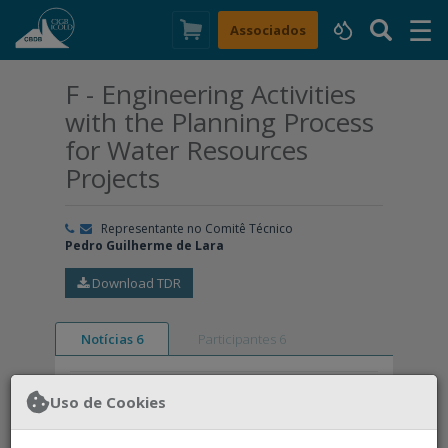
☰
×
Associados
F - Engineering Activities
with the Planning Process
for Water Resources
Projects
Representante no Comitê Técnico
Pedro Guilherme de Lara
Download TDR
Notícias 6
Participantes 6
Uso de Cookies
Nenhuma notícia