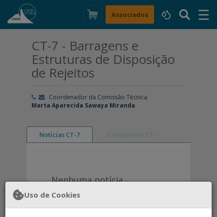
☰
×
Associados
CT-7 - Barragens e
Estruturas de Disposição
de Rejeitos
Coordenador da Comissão Técnica
Marta Aparecida Sawaya Miranda
Notícias CT-7
Participantes CT-7
Nenhuma notícia
encontrada.
Uso de Cookies