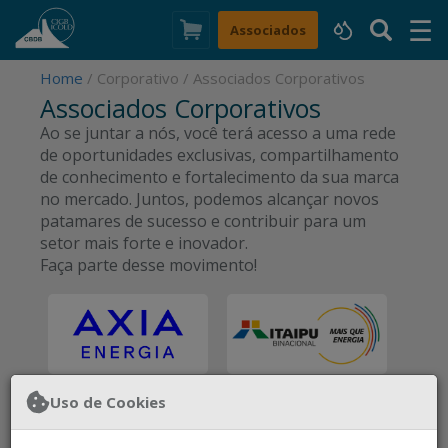
☰
×
Associados
Home
/ Corporativo / Associados Corporativos
Associados Corporativos
Ao se juntar a nós, você terá acesso a uma rede
de oportunidades exclusivas, compartilhamento
de conhecimento e fortalecimento da sua marca
no mercado. Juntos, podemos alcançar novos
patamares de sucesso e contribuir para um
setor mais forte e inovador.
Faça parte desse movimento!
Uso de Cookies