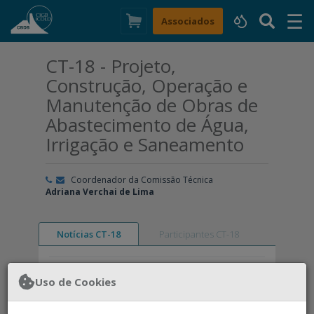
☰
×
Associados
CT-18 - Projeto,
Construção, Operação e
Manutenção de Obras de
Abastecimento de Água,
Irrigação e Saneamento
Coordenador da Comissão Técnica
Adriana Verchai de Lima
Notícias CT-18
Participantes CT-18
Uso de Cookies
Nenhuma notícia
encontrada.