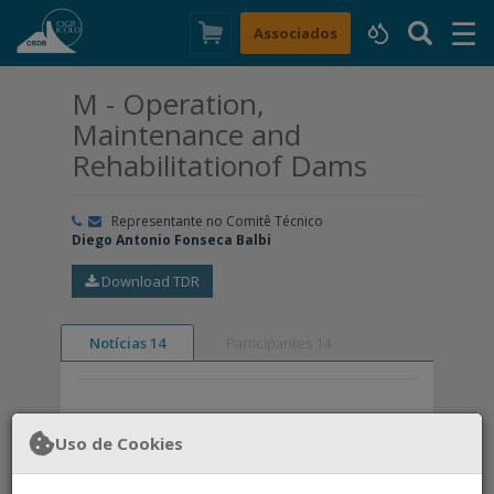
☰
×
Associados
M - Operation,
Maintenance and
Rehabilitationof Dams
Representante no Comitê Técnico
Diego Antonio Fonseca Balbi
Download TDR
Notícias 14
Participantes 14
Uso de Cookies
Nenhuma notícia
encontrada.