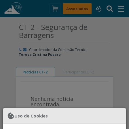
☰
×
Associados
CT-2 - Segurança de
Barragens
Coordenador da Comissão Técnica
Teresa Cristina Fusaro
Notícias CT-2
Participantes CT-2
Nenhuma notícia
encontrada.
Uso de Cookies