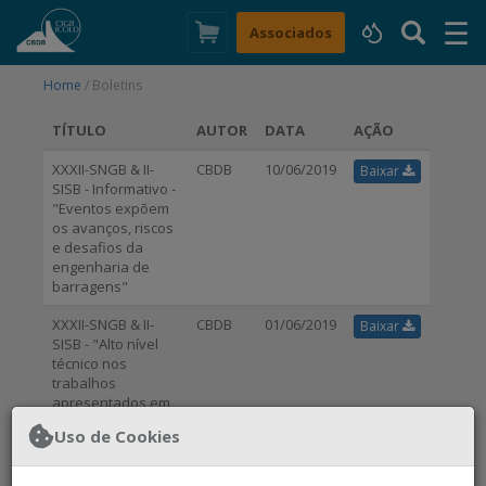
☰
×
Associados
Home
/ Boletins
TÍTULO
AUTOR
DATA
AÇÃO
XXXII-SNGB & II-
CBDB
10/06/2019
Baixar
SISB - Informativo -
"Eventos expõem
os avanços, riscos
e desafios da
engenharia de
barragens"
XXXII-SNGB & II-
CBDB
01/06/2019
Baixar
SISB - "Alto nível
técnico nos
trabalhos
apresentados em
Salvador"
Uso de Cookies
XXXII-SNGB & II-
CBDB
01/04/2019
Baixar
SISB - "A