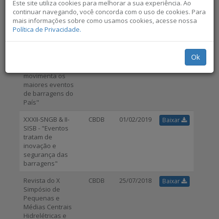
Este site utiliza cookies para melhorar a sua experiência. Ao
segurança das
continuar navegando, você concorda com o uso de cookies. Para
grandes
mais informações sobre como usamos cookies, acesse nossa
barragens em
Política de Privacidade.
pauta"
XXXII-SNGB & II-
CBDB
01/03/2019
Baixar
Ok
SISB - "Ampla
programação
movimenta os
maiores eventos
de barragens do
País"
XXXII-SNGB & II-
CBDB
01/02/2019
Baixar
SISB - "Eventos
tratam de
inovação e
segurança das
barragens"
Não exibir novamente
Revista do X
CBDB
25/07/2018
Baixar
Simpósio de
Pequenas e
Médias Centrais
Hidrelétricas e