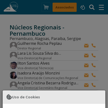
☰
×
Associados
Núcleos Regionais -
Pernambuco
Pernambuco, Alagoas, Paraíba, Sergipe
Guilherme Rocha Peplau
Diretor Regional
Lara Lis Souza Silva do
Nascimento
Vice-Diretor(a) Regional
Ilton Santos Alves
Vice-diretor(a) Técnico(a)
Isadora Araújo Monzini
Vice Diretor(a) de Comunicações Regional
Angela Cristina Bezarra Rodrigues
- solicitou desligamento.
Vice Diretor(a) Secretário Regional
Associado
Associado
Uso de Cookies
Notícias
Individual
Corporativo