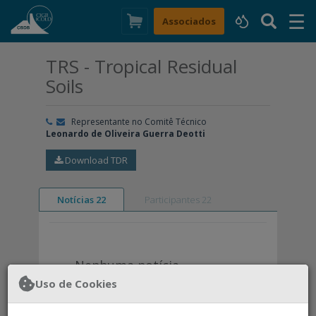
☰
×
Associados
TRS - Tropical Residual
Soils
Representante no Comitê Técnico
Leonardo de Oliveira Guerra Deotti
Download TDR
Notícias 22
Participantes 22
Nenhuma notícia
encontrada.
Uso de Cookies