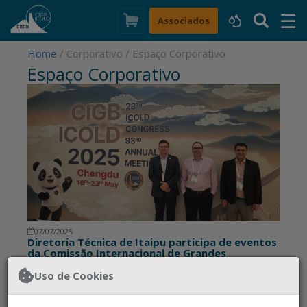
☰
×
Associados
Home
/ Corporativo / Espaço Corporativo
Espaço Corporativo
07/07/2025
Diretoria Técnica de Itaipu participa de eventos
da Comissão Internacional de Grandes
Barragens
Uso de Cookies
29º Congresso Mundial e a 95ª Reunião Anual da ICOLD
aconteceu em Chengdu, China