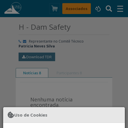
☰
×
Associados
H - Dam Safety
Representante no Comitê Técnico
Patricia Neves Silva
Download TDR
Notícias 8
Participantes 8
Nenhuma notícia
encontrada.
Uso de Cookies