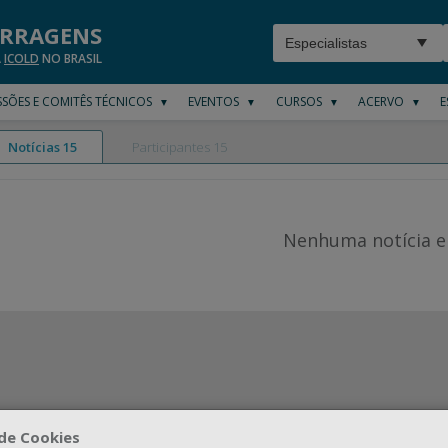
ARRAGENS
A
ICOLD
NO BRASIL
SÕES E COMITÊS TÉCNICOS
EVENTOS
CURSOS
ACERVO
E
▼
▼
▼
▼
Notícias 15
Participantes 15
Nenhuma notícia e
de Cookies