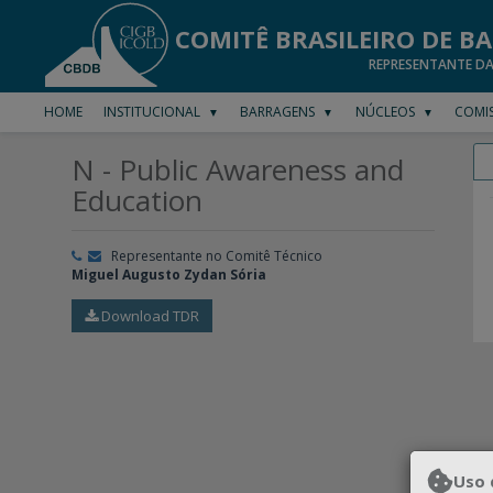
COMITÊ BRASILEIRO DE B
REPRESENTANTE D
HOME
INSTITUCIONAL
BARRAGENS
NÚCLEOS
COMIS
▼
▼
▼
N - Public Awareness and
Education
Representante no Comitê Técnico
Miguel Augusto Zydan Sória
Download TDR
Uso 