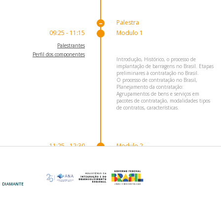
Palestra
09:25 - 11:15
Modulo 1
Palestrantes
Perfil dos componentes
Introdução, Histórico, o processo de
implantação de barragens no Brasil. Etapas
preliminares à contratação no Brasil.
O processo de contratação no Brasil,
Planejamento da contratação:
Agrupamentos de bens e serviços em
pacotes de contratação, modalidades tipos
de contratos, características.
11:25 - 12:30
Modulo 2
Palestrantes
Perfil dos componentes
Planejamento da Contratação, programação
da contratação, modalidades de contratos,
DIAMANTE
OURO
tipos de licitação, identificação e
qualificação de fornecedores.