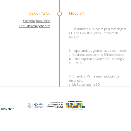
09:00 - 12:00
Modulo 1
Composição da Mesa
Perfil dos componentes
1. Definindo as unidades para modelagem
CFD no Flow3D Hydro e interface do
usuário.
2. Importando as geometrias do seu modelo
a. Cuidados ao exportar o STL do Autocad
b. Como exportar o Raster(ASC) do Arcgis
ou Civil3D
3. Criando a Malha para resolução da
simulação.
a. Malha cartesiana 3D
b. Dicas dos planos de malha
c. Malha “Conform”
d. Malha 2D
DIAMANTE
OURO
12:00 - 14:00
Intervalo