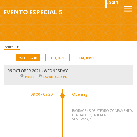
LOGIN
EVENTO ESPECIAL 5
SCHEDULE
WED, 06/10
THU, 07/10
FRI, 08/10
06 OCTOBER 2021 - WEDNESDAY
PRINT
DOWNLOAD PDF
09:00 - 09:20
Opening
BARRAGENS DE ATERRO ZONEAMENTO,
FUNDAÇÕES, INTERFACES E
SEGURANÇA