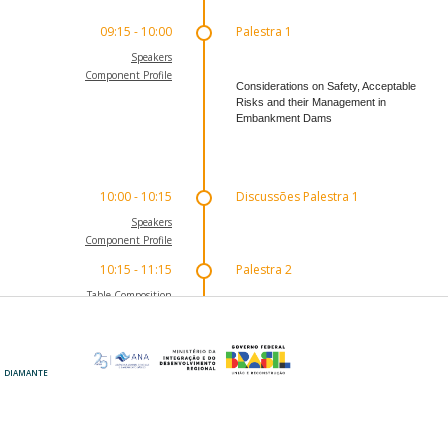
09:15 - 10:00
Palestra 1
Speakers
Component Profile
Considerations on Safety, Acceptable
Risks and their Management in
Embankment Dams
10:00 - 10:15
Discussões Palestra 1
Speakers
Component Profile
10:15 - 11:15
Palestra 2
Table Composition
Component Profile
Três Marias: Um Projeto Pioneiro e uma
Escola para a Engenharia Brasileira de
Barragens de Terra
DIAMANTE
OURO