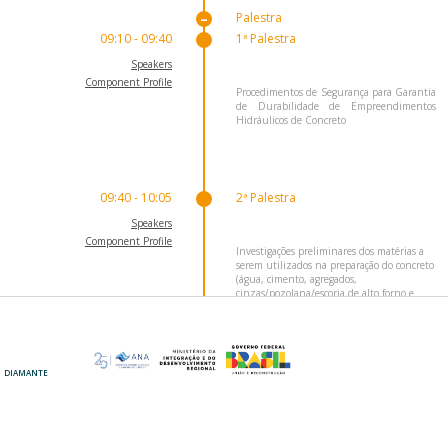
Palestra
09:10 - 09:40
1ª Palestra
Speakers
Component Profile
Procedimentos de Segurança para Garantia
de Durabilidade de Empreendimentos
Hidráulicos de Concreto
09:40 - 10:05
2ª Palestra
Speakers
Component Profile
Investigações preliminares dos matérias a
serem utilizados na preparação do concreto
(água, cimento, agregados,
cinzas/pozolana/escoria de alto forno e
aditivos
DIAMANTE
OURO
10:05 - 10:30
3ª Palestra
Speakers
Component Profile
Cuidados a serem observados na elaboração