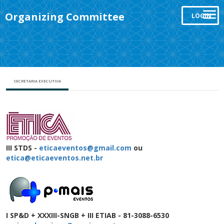
Organizing Committee
LOGIN
SECRETARIA EXECUTIVA
III STDS -
eticaeventos@gmail.com
ou
etica@eticaeventos.net.br
I SP&D + XXXIII-SNGB + III ETIAB - 81-3088-6530