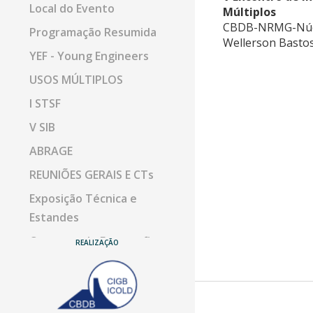
Local do Evento
Múltiplos
CBDB-NRMG-Núcleo
Programação Resumida
Wellerson Bastos
YEF - Young Engineers
USOS MÚLTIPLOS
I STSF
V SIB
ABRAGE
REUNIÕES GERAIS E CTs
Exposição Técnica e
Estandes
Concurso de Fotografia
REALIZAÇÃO
Visitas Técnicas
Patrocínios