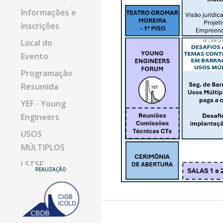
Informações e
Inscrições
Local do
Evento
Programação
Resumida
YEF - Young
Engineers
USOS
MÚLTIPLOS
I STSF
REALIZAÇÃO
V SIB
ABRAGE
REUNIÕES