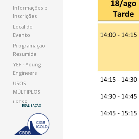
Informações e
Inscrições
Local do
Evento
Programação
Resumida
YEF - Young
Engineers
USOS
MÚLTIPLOS
I STSF
REALIZAÇÃO
V SIB
ABRAGE
REUNIÕES