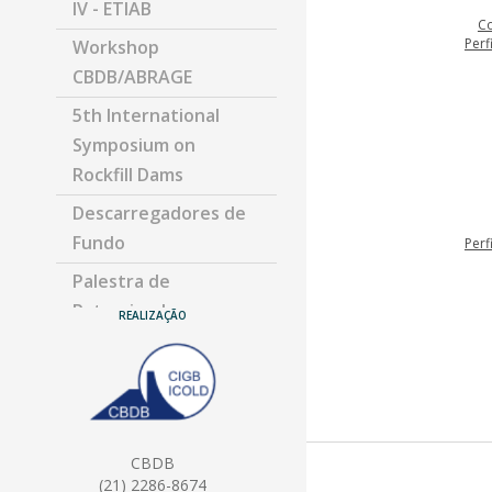
IV - ETIAB
C
Perf
Workshop
CBDB/ABRAGE
5th International
Symposium on
Rockfill Dams
Descarregadores de
Fundo
Perf
Palestra de
Patrocinadores
REALIZAÇÃO
Reunião de
Comissões Técnicas
Palestras Especiais
Pós Evento
CBDB
(21) 2286-8674
Perf