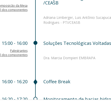
/CEASB
omposição da Mesa
il dos componentes
Adriana Limberger, Luis Antônio Sucapuc
Rodrigues - PTI/CEASB
15:00 - 16:00
Soluções Tecnológicas Voltada
Palestrantes
il dos componentes
Dra. Marcia Dompieri EMBRAPA
16:00 - 16:20
Coffee Break
16:20 - 17:20
Monitoramento de bacias hidrog
do Projeto MapBiomas - (online
Palestrantes
il dos componentes