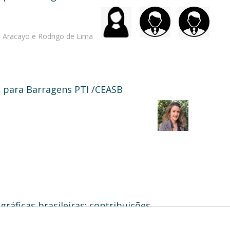
a Aracayo e Rodrigo de Lima
s para Barragens PTI /CEASB
ráficas brasileiras: contribuições
)