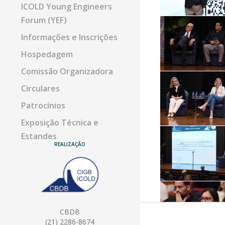
ICOLD Young Engineers
Forum (YEF)
Informações e Inscrições
Hospedagem
Comissão Organizadora
Circulares
Patrocínios
Exposição Técnica e
Estandes
REALIZAÇÃO
Manual do Expositor
CBDB
(21) 2286-8674