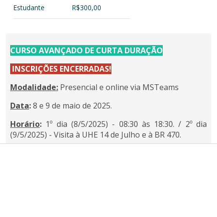
Estudante
R$300,00
CURSO AVANÇADO DE CURTA DURAÇÃO
INSCRIÇÕES ENCERRADAS!
Modalidade:
Presencial e online via MSTeams
Data
:
8 e 9 de maio de 2025.
Horário
:
1º dia (8/5/2025) - 08:30 às 18:30. / 2º dia
(9/5/2025) - Visita à UHE 14 de Julho e à BR 470.
Carga horária
:
16 horas.
Turma
:
1 (uma) turma presencial 30 alunos
Subtema
:
Segurança estrutural - Monitoramento e
Manutençao.