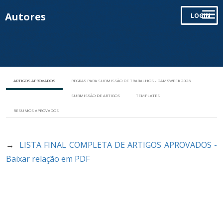
Autores
LOGIN
ARTIGOS APROVADOS
REGRAS PARA SUBMISSÃO DE TRABALHOS - DAMSWEEK 2026
SUBMISSÃO DE ARTIGOS
TEMPLATES
RESUMOS APROVADOS
→
LISTA FINAL COMPLETA DE ARTIGOS APROVADOS -
Baixar relação em PDF