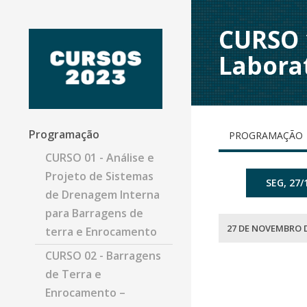
CURSO 
Laborat
Programação
PROGRAMAÇÃO
CURSO 01 - Análise e
Projeto de Sistemas
SEG, 27/
de Drenagem Interna
para Barragens de
27 DE NOVEMBRO D
terra e Enrocamento
CURSO 02 - Barragens
de Terra e
Enrocamento –