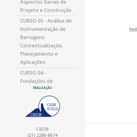
Aspectos Gerais de
Projeto e Construção
CURSO 03 - Análise de
Instrumentação de
Perf
Barragens
Contextualização,
Planejamento e
Aplicações
CURSO 04 -
Fundações de
REALIZAÇÃO
Barragens de
Concreto e Mecânica
das Rochas –
Aspectos Gerais
CURSO 05 - Análise de
CBDB
Risco Aplicada à
(21) 2286-8674