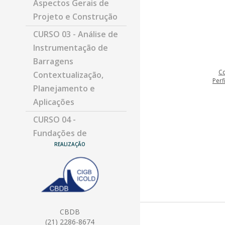
Aspectos Gerais de
Projeto e Construção
CURSO 03 - Análise de
Instrumentação de
Barragens
C
Contextualização,
Perf
Planejamento e
Aplicações
CURSO 04 -
Fundações de
REALIZAÇÃO
Barragens de
Concreto e Mecânica
das Rochas –
Aspectos Gerais
CURSO 05 - Análise de
CBDB
Risco Aplicada à
(21) 2286-8674