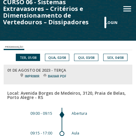
CURSO 06 - Sistemas
Extravasores – Critérios e
Dimensionamento de
Vertedouros – Dissipadores
LOGIN
PROGRAMAÇÃO
TER, 01/08
QUA, 02/08
QUI, 03/08
SEX, 04/08
01 DE AGOSTO DE 2023 - TERÇA
IMPRIMIR
BAIXAR PDF
Local: Avenida Borges de Medeiros, 3120, Praia de Belas,
Porto Alegre - RS
09:00 - 09:15
Abertura
09:15 - 17:00
Aula