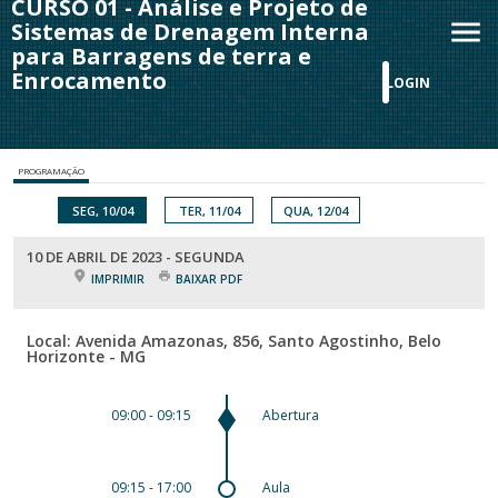
CURSO 01 - Análise e Projeto de
Sistemas de Drenagem Interna
para Barragens de terra e
Enrocamento
LOGIN
PROGRAMAÇÃO
SEG, 10/04
TER, 11/04
QUA, 12/04
10 DE ABRIL DE 2023 - SEGUNDA
IMPRIMIR
BAIXAR PDF
Local: Avenida Amazonas, 856, Santo Agostinho, Belo
Horizonte - MG
09:00 - 09:15
Abertura
09:15 - 17:00
Aula