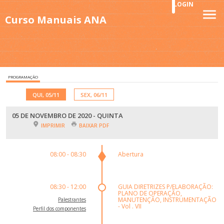
LOGIN
Curso Manuais ANA
PROGRAMAÇÃO
QUI, 05/11
SEX, 06/11
05 DE NOVEMBRO DE 2020 - QUINTA
IMPRIMIR
BAIXAR PDF
08:00 - 08:30
Abertura
08:30 - 12:00
GUIA DIRETRIZES P/ELABORAÇÃO:
PLANO DE OPERAÇÃO,
MANUTENÇÃO, INSTRUMENTAÇÃO
Palestrantes
- Vol . VII
Perfil dos componentes