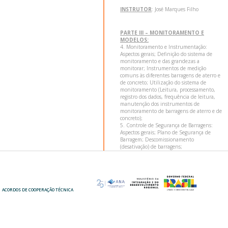
INSTRUTOR
: José Marques Filho
PARTE III – MONITORAMENTO E
MODELOS:
4. Monitoramento e Instrumentação:
Aspectos gerais; Definição do sistema de
monitoramento e das grandezas a
monitorar; Instrumentos de medição
comuns às diferentes barragens de aterro e
de concreto; Utilização do sistema de
monitoramento (Leitura, processamento,
registro dos dados, frequência de leitura,
manutenção dos instrumentos de
monitoramento de barragens de aterro e de
concreto);
5. Controle de Segurança de Barragens:
Aspectos gerais; Plano de Segurança de
Barragem; Descomissionamento
(desativação) de barragens;
6. Plano de Operação, Manutenção,
Monitoramento e Instrumentação.
ACORDOS DE COOPERAÇÃO TÉCNICA
ACORDOS DE COOPERAÇÃO TÉCNICA
12:00 - 14:00
Almoço